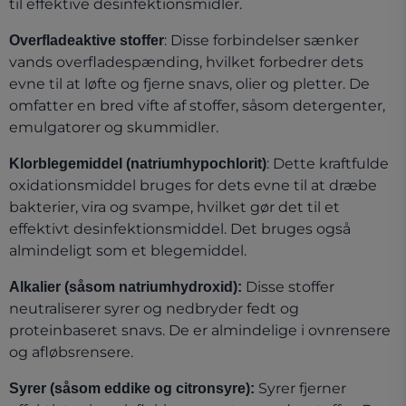
til effektive desinfektionsmidler.
: Disse forbindelser sænker
Overfladeaktive stoffer
vands overfladespænding, hvilket forbedrer dets
evne til at løfte og fjerne snavs, olier og pletter. De
omfatter en bred vifte af stoffer, såsom detergenter,
emulgatorer og skummidler.
: Dette kraftfulde
Klorblegemiddel (natriumhypochlorit)
oxidationsmiddel bruges for dets evne til at dræbe
bakterier, vira og svampe, hvilket gør det til et
effektivt desinfektionsmiddel. Det bruges også
almindeligt som et blegemiddel.
Disse stoffer
Alkalier (såsom natriumhydroxid):
neutraliserer syrer og nedbryder fedt og
proteinbaseret snavs. De er almindelige i ovnrensere
og afløbsrensere.
Syrer fjerner
Syrer (såsom eddike og citronsyre):