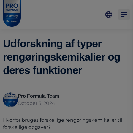
Skip to main content
Skip to navigation
Skip to footer
Pro Formula
Open 
Udforskning af typer
rengøringskemikalier og
deres funktioner
Pro Formula Team
October 3, 2024
Hvorfor bruges forskellige rengøringskemikalier til
forskellige opgaver?