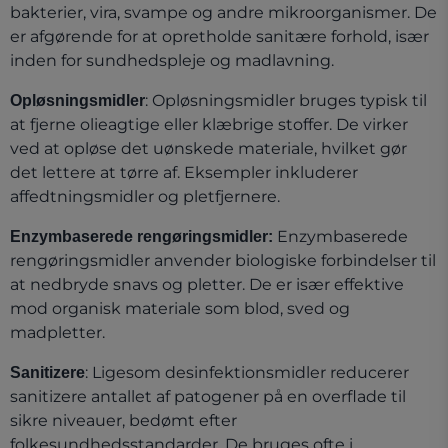
bakterier, vira, svampe og andre mikroorganismer. De
er afgørende for at opretholde sanitære forhold, især
inden for sundhedspleje og madlavning.
: Opløsningsmidler bruges typisk til
Opløsningsmidler
at fjerne olieagtige eller klæbrige stoffer. De virker
ved at opløse det uønskede materiale, hvilket gør
det lettere at tørre af. Eksempler inkluderer
affedtningsmidler og pletfjernere.
Enzymbaserede
Enzymbaserede rengøringsmidler:
rengøringsmidler anvender biologiske forbindelser til
at nedbryde snavs og pletter. De er især effektive
mod organisk materiale som blod, sved og
madpletter.
: Ligesom desinfektionsmidler reducerer
Sanitizere
sanitizere antallet af patogener på en overflade til
sikre niveauer, bedømt efter
folkesundhedsstandarder. De bruges ofte i