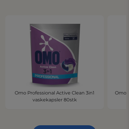
Omo Professional Active Clean 3in1
Omo Pr
vaskekapsler 80stk