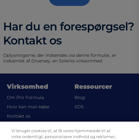
Har du en forespørgsel?
Kontakt os
Oplysningerne, der indsendes via denne formular, er
indsamlet af Diversey, en Solenis-virksomhed.
Virksomhed
Ressourcer
Om Pro Formula
Blog
(opens in a new tab)
Hvor kan man købe
SDS
Kontakt os
Vi bruger cookies til, at få vores hjemmeside til at
Legal
virke ordentligt, personalisere indhold og reklamer,