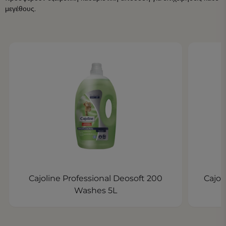
μεγέθους.
Cajoline Professional Deosoft 200
Cajol
Washes 5L