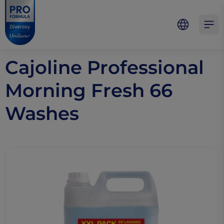
Skip to main content
Skip to navigation
Skip to footer
Pro Formula
Open 
Cajoline Professional
Morning Fresh 66
Washes