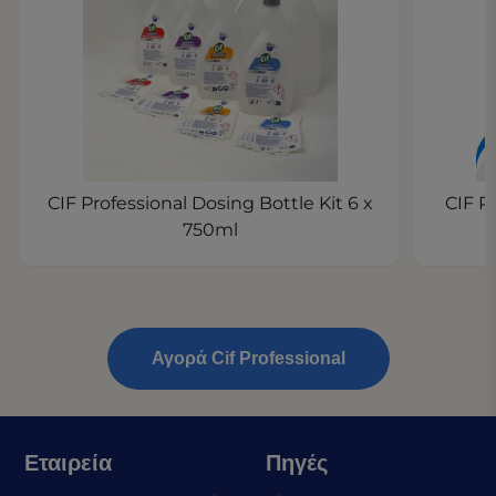
CIF Professional Dosing Bottle Kit 6 x
CIF P
750ml
Αγορά Cif Professional
Εταιρεία
Πηγές