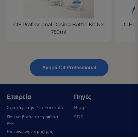
CIF Professional Dosing Bottle Kit 6 x
CIF P
750ml
Αγορά Cif Professional
Εταιρεία
Πηγές
Σχετικά με την Pro Formula
Blog
(opens in a new tab)
Που να βρείτε τα προϊόντα
SDS
μας
Επικοινωνήστε μαζί μας