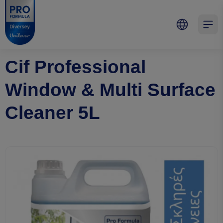
Skip to main content
Skip to navigation
Skip to footer
Pro Formula
Open 
Cif Professional
Window & Multi Surface
Cleaner 5L