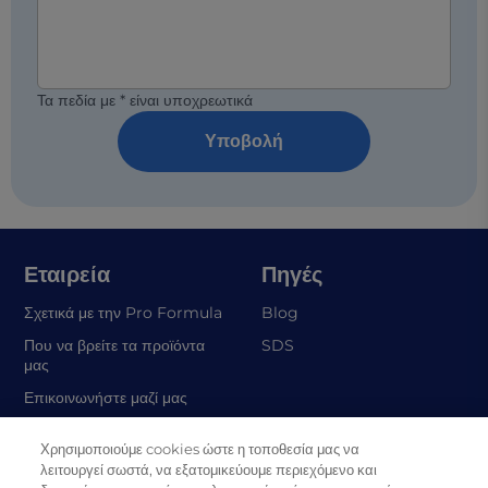
Τα πεδία με * είναι υποχρεωτικά
Υποβολή
Εταιρεία
Πηγές
Σχετικά με την Pro Formula
Blog
(opens in a new tab)
Που να βρείτε τα προϊόντα
SDS
μας
Επικοινωνήστε μαζί μας
Χρησιμοποιούμε cookies ώστε η τοποθεσία μας να
Νομικοί πόροι
λειτουργεί σωστά, να εξατομικεύουμε περιεχόμενο και