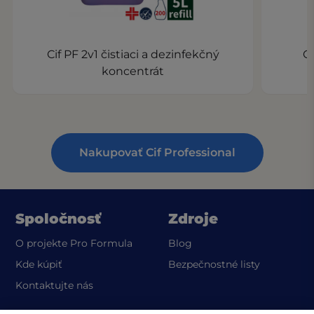
Cif PF 2v1 čistiaci a dezinfekčný
Ci
koncentrát
Nakupovať Cif Professional
Spoločnosť
Zdroje
O projekte Pro Formula
Blog
(opens in a
Kde kúpiť
Bezpečnostné listy
Kontaktujte nás