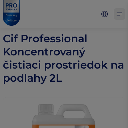
Skip to main content
Skip to navigation
Skip to footer
Pro Formula
Open 
Cif Professional
Koncentrovaný
čistiaci prostriedok na
podlahy 2L