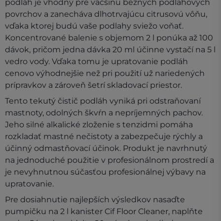
podláh je vhodný pre väčšinu bežných podlahových
povrchov a zanecháva dlhotrvajúcu citrusovú vôňu,
vďaka ktorej budú vaše podlahy sviežo voňať.
Koncentrované balenie s objemom 2 l ponúka až 100
dávok, pričom jedna dávka 20 ml účinne vystačí na 5 l
vedro vody. Vďaka tomu je upratovanie podláh
cenovo výhodnejšie než pri použití už nariedených
prípravkov a zároveň šetrí skladovací priestor.
Tento tekutý čistič podláh vyniká pri odstraňovaní
mastnoty, odolných škvŕn a nepríjemných pachov.
Jeho silné alkalické zloženie s tenzidmi pomáha
rozkladať mastné nečistoty a zabezpečuje rýchly a
účinný odmastňovací účinok. Produkt je navrhnutý
na jednoduché použitie v profesionálnom prostredí a
je nevyhnutnou súčasťou profesionálnej výbavy na
upratovanie.
Pre dosiahnutie najlepších výsledkov nasaďte
pumpičku na 2 l kanister Cif Floor Cleaner, naplňte