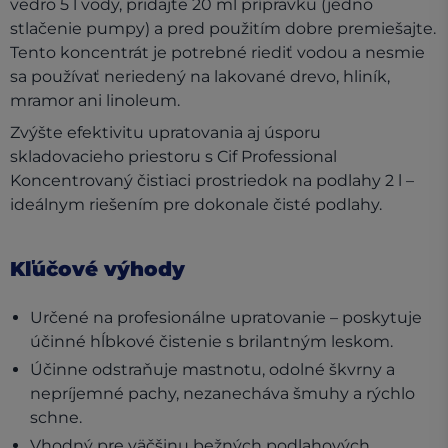
vedro 5 l vody, pridajte 20 ml prípravku (jedno
stlačenie pumpy) a pred použitím dobre premiešajte.
Tento koncentrát je potrebné riediť vodou a nesmie
sa používať neriedený na lakované drevo, hliník,
mramor ani linoleum.
Zvýšte efektivitu upratovania aj úsporu
skladovacieho priestoru s Cif Professional
Koncentrovaný čistiaci prostriedok na podlahy 2 l –
ideálnym riešením pre dokonale čisté podlahy.
Kľúčové výhody
Určené na profesionálne upratovanie – poskytuje
účinné hĺbkové čistenie s brilantným leskom.
Účinne odstraňuje mastnotu, odolné škvrny a
nepríjemné pachy, nezanecháva šmuhy a rýchlo
schne.
Vhodný pre väčšinu bežných podlahových