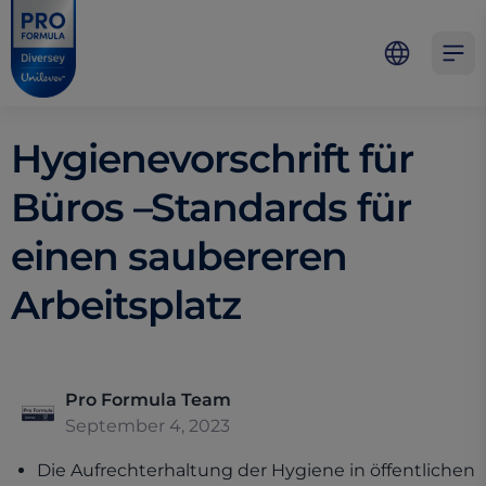
Skip to main content
Skip to navigation
Skip to footer
Pro Formula
Open 
Hygienevorschrift für
Büros –Standards für
einen saubereren
Arbeitsplatz
Pro Formula Team
September 4, 2023
Die Aufrechterhaltung der Hygiene in öffentlichen