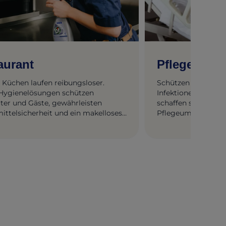
aurant
Pflegeheim
 Küchen laufen reibungsloser.
Schützen Sie Bewoh
Hygienelösungen schützen
Infektionen. Unser
iter und Gäste, gewährleisten
schaffen sicherere
ittelsicherheit und ein makelloses
Pflegeumgebungen.
lebnis.
verdient.