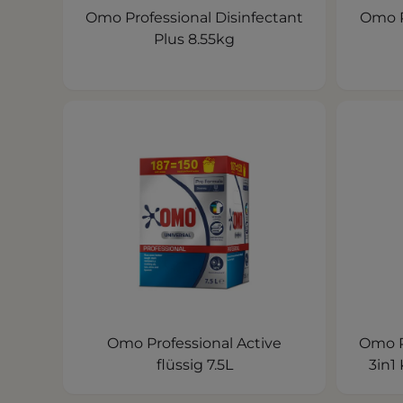
Omo Professional Disinfectant
Omo Pr
Plus 8.55kg
Omo Professional Active
Omo P
flüssig 7.5L
3in1