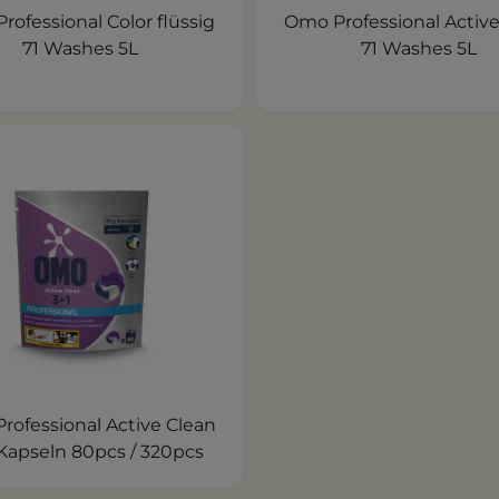
ofessional Color flüssig
Omo Professional Active
71 Washes 5L
71 Washes 5L
rofessional Active Clean
 Kapseln 80pcs / 320pcs