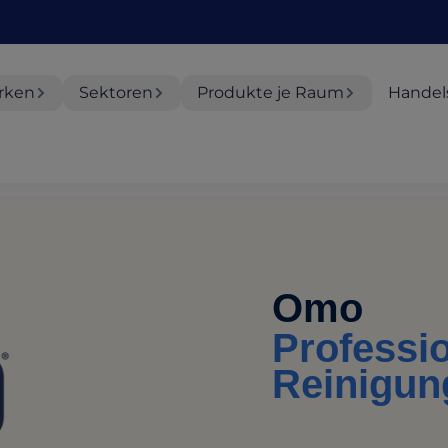
rken
Sektoren
Produkte je Raum
Handel
Omo
Professio
Reinigun