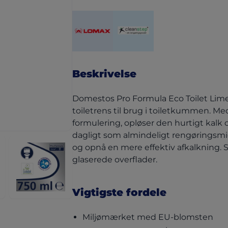
(opens in a new tab)
(opens in a new tab)
Beskrivelse
Domestos Pro Formula Eco Toilet Lim
toiletrens til brug i toiletkummen. Me
formulering, opløser den hurtigt kalk 
dagligt som almindeligt rengøringsmidd
og opnå en mere effektiv afkalkning. 
glaserede overflader.
Vigtigste fordele
Miljømærket med EU-blomsten