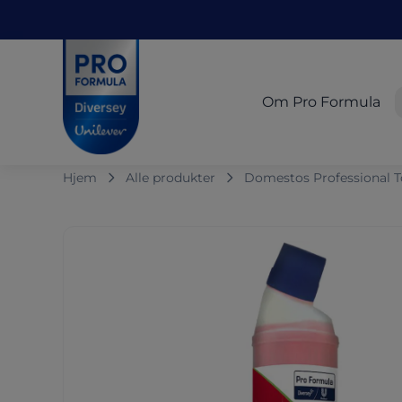
Skip to main content
Skip to navigation
Skip to footer
Pro Formula
Om Pro Formula
Hjem
Alle produkter
Domestos Professional T