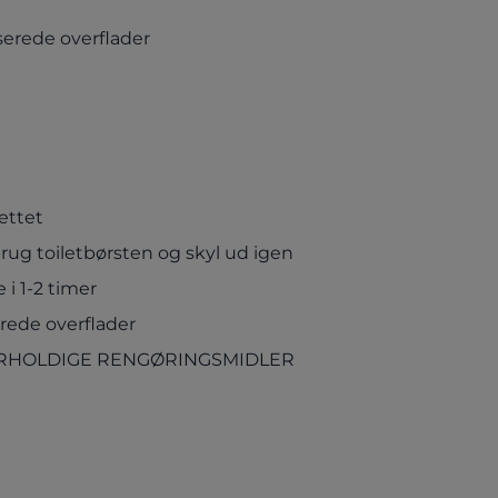
serede overflader
ettet
brug toiletbørsten og skyl ud igen
 i 1-2 timer
rede overflader
ORHOLDIGE RENGØRINGSMIDLER