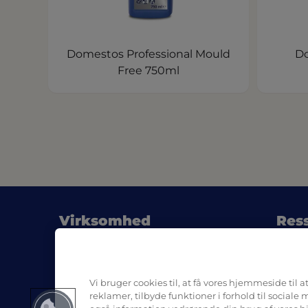
Domestos Professional Mould
Do
Free 750ml
Virksomhed
Res
Om Pro Formula
Blog
(
Hvor kan man købe
SDS
Kontakt os
Vi bruger cookies til, at få vores hjemmeside til a
reklamer, tilbyde funktioner i forhold til sociale 