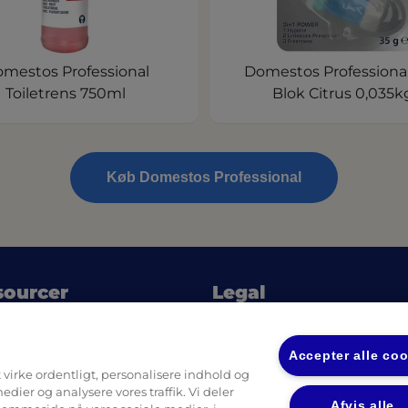
mestos Professional
Domestos Professiona
Toiletrens 750ml
Blok Citrus 0,035k
Køb Domestos Professional
sourcer
Legal
(ope
Fortrolighedspolitik UL
opens in a new tab)
(o
Privatlivspolitik Diversey
Accepter alle co
t virke ordentligt, personalisere indhold og
medier og analysere vores traffik. Vi deler
Afvis alle