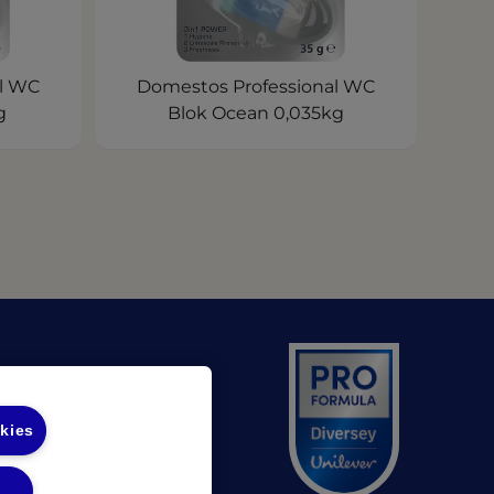
l WC
Domestos Professional WC
g
Blok Ocean 0,035kg
ns in a new tab)
pens in a new tab)
okies