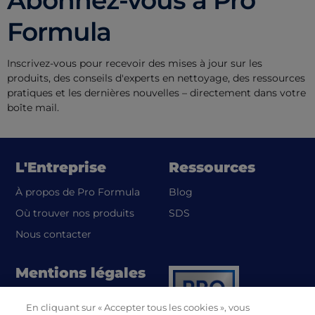
Abonnez-vous à Pro
Formula
Inscrivez-vous pour recevoir des mises à jour sur les
produits, des conseils d'experts en nettoyage, des ressources
pratiques et les dernières nouvelles – directement dans votre
boîte mail.
L'Entreprise
Ressources
À propos de Pro Formula
Blog
(opens in a new tab)
Où trouver nos produits
SDS
Nous contacter
Mentions légales
Politique de
En cliquant sur « Accepter tous les cookies », vous
(opens in a new tab)
confidentialité UL