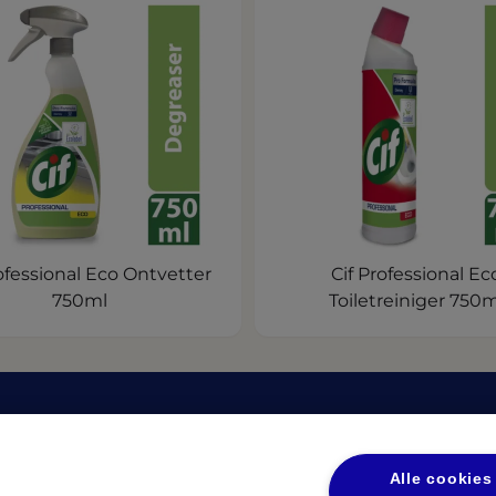
rofessional Eco Ontvetter
Cif Professional Ec
750ml
Toiletreiniger 750m
nen
Privacy
(opens in
Privacybeleid UL
Alle cookies
(opens in a new tab)
(op
eidsbladen
Privacybeleid Diversey