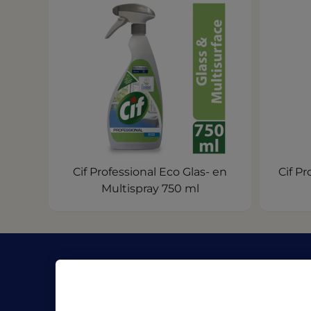
Cif Professional Eco Glas- en
Cif P
Multispray 750 ml
Bedrijf
Bron
Over Pro Formula
Blog
Waar te koop
Veiligh