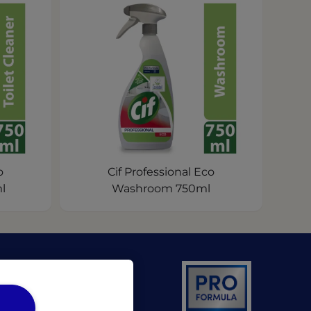
o
Cif Professional Eco
l
Washroom 750ml
 a new tab)
ens in a new tab)