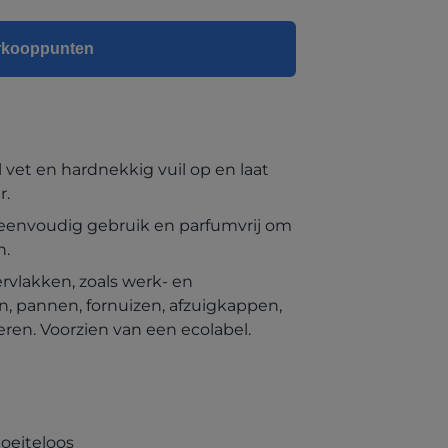
erkooppunten
l vet en hardnekkig vuil op en laat
r.
r eenvoudig gebruik en parfumvrij om
n.
vlakken, zoals werk- en
n, pannen, fornuizen, afzuigkappen,
eren. Voorzien van een ecolabel.
moeiteloos