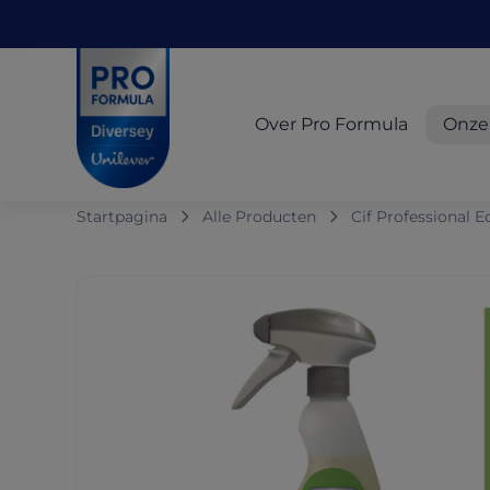
Skip to main content
Skip to navigation
Skip to footer
Pro Formula
Over Pro Formula
Onze
Startpagina
Alle Producten
Cif Professional 