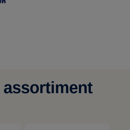
en
in a new tab)
 assortiment