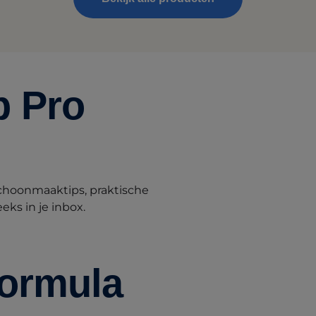
p Pro
choonmaaktips, praktische
eks in je inbox.
Formula