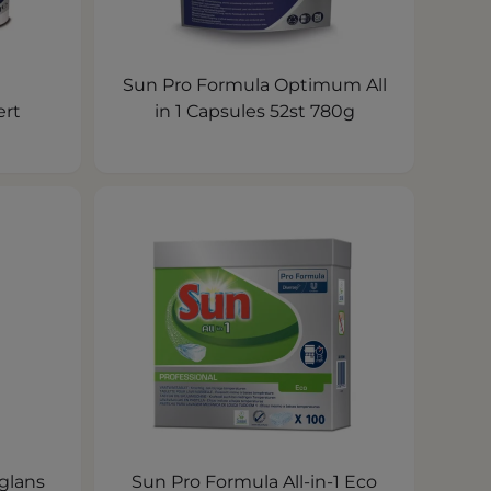
Sun Pro Formula Optimum All
ert
in 1 Capsules 52st 780g
glans
Sun Pro Formula All-in-1 Eco