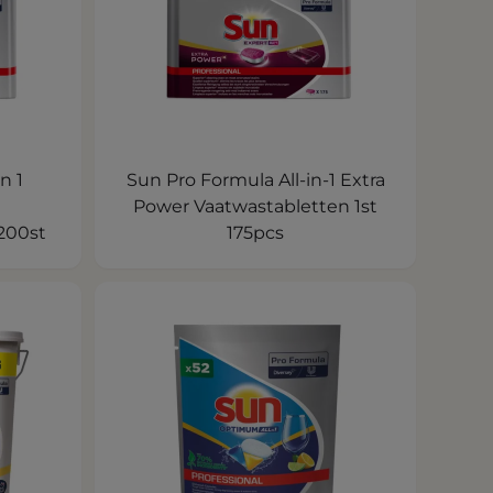
n 1
Sun Pro Formula All-in-1 Extra
Power Vaatwastabletten 1st
200st
175pcs