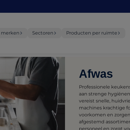
 merken
Sectoren
Producten per ruimte
Afwas
Professionele keuken
aan strenge hygiëne
vereist snelle, huidvr
machines krachtige f
voorkomen en zorgen 
afgestemd assortiment
personeel en zorgt v