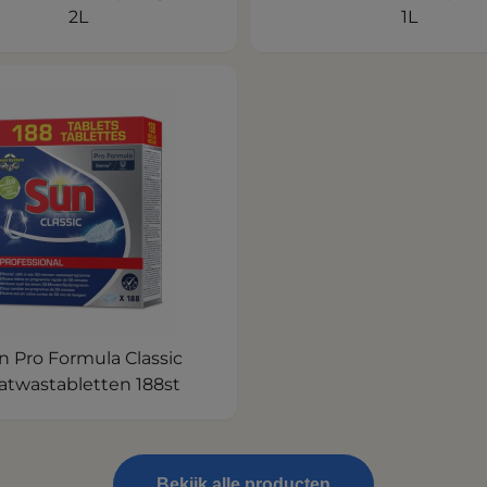
2L
1L
n Pro Formula Classic
atwastabletten 188st
Bekijk alle producten