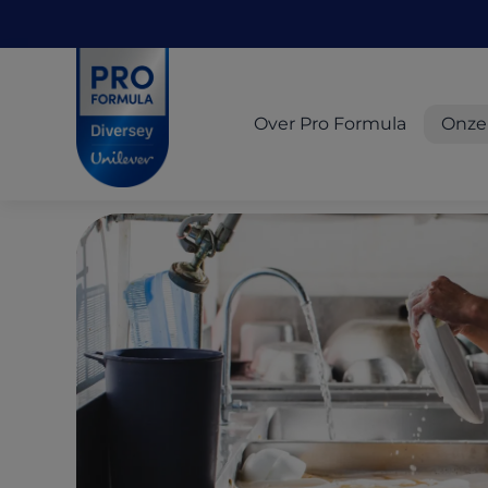
Skip to main content
Skip to navigation
Skip to footer
Pro Formula
Over Pro Formula
Onze