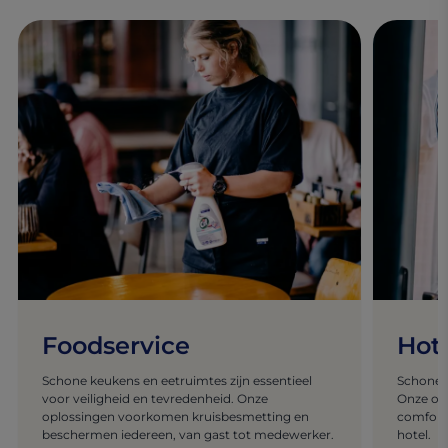
Foodservice
Hot
Schone keukens en eetruimtes zijn essentieel
Schone 
voor veiligheid en tevredenheid. Onze
Onze opl
oplossingen voorkomen kruisbesmetting en
comfort
beschermen iedereen, van gast tot medewerker.
hotel.