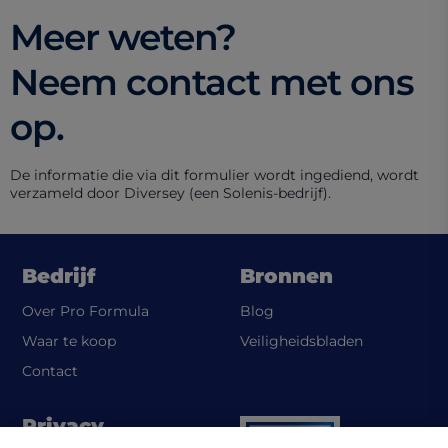
Meer weten?
Neem contact met ons
op.
De informatie die via dit formulier wordt ingediend, wordt
verzameld door Diversey (een Solenis-bedrijf).
Bedrijf
Bronnen
Over Pro Formula
Blog
(opens in a 
Waar te koop
Veiligheidsbladen
Contact
Privacy