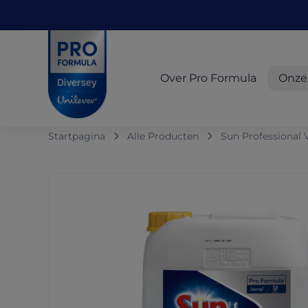
Skip to main content
Skip to navigation
Skip to footer
Pro Formula
Over Pro Formula
Onze
Startpagina
Alle Producten
Sun Professional 