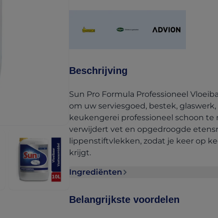
(opens in a new tab)
(opens in a new tab)
(opens in a new ta
Beschrijving
Sun Pro Formula Professioneel Vloeib
om uw serviesgoed, bestek, glaswerk,
keukengerei professioneel schoon te
verwijdert vet en opgedroogde etensre
lippenstiftvlekken, zodat je keer op 
krijgt.
Ingrediënten
Ingrediënten section collapsed
Belangrijkste voordelen