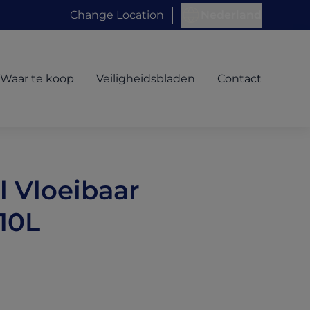
Change Location
Nederland
Waar te koop
Veiligheidsbladen
Contact
l Vloeibaar
10L