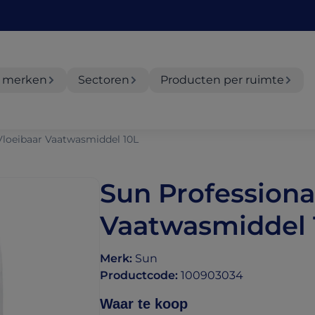
 merken
Sectoren
Producten per ruimte
Vloeibaar Vaatwasmiddel 10L
Sun Professiona
Vaatwasmiddel 
Merk
:
Sun
Productcode
:
100903034
Waar te koop