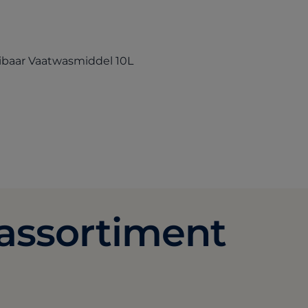
(opens in a new tab)
eibaar Vaatwasmiddel 10L
-assortiment