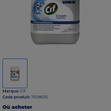
Marque
:
Cif
Code produit
:
7508635
Où acheter