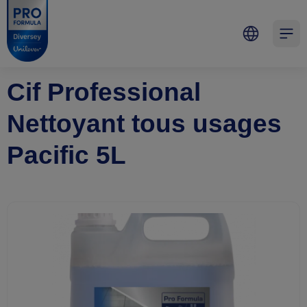
Skip to main content
Skip to navigation
Skip to footer
Pro Formula
Open 
Cif Professional
Nettoyant tous usages
Pacific 5L