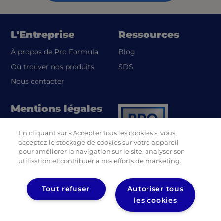
L'Entreprise
Ressources
À propos de Pro Formula
Blog
(opens in a new tab)
Où trouver nos produits
SDS
Nous contacter
Mentions légales
Politique de
En cliquant sur « Accepter tous les cookies », vous
(opens in a new tab)
confidentialité UL
acceptez le stockage de cookies sur votre appareil
Politique de
pour améliorer la navigation sur le site, analyser son
(opens in a new tab)
confidentialité Diversey
utilisation et contribuer à nos efforts de marketing.
Tout refuser
Autoriser tous
les cookies
(opens in a new tab)