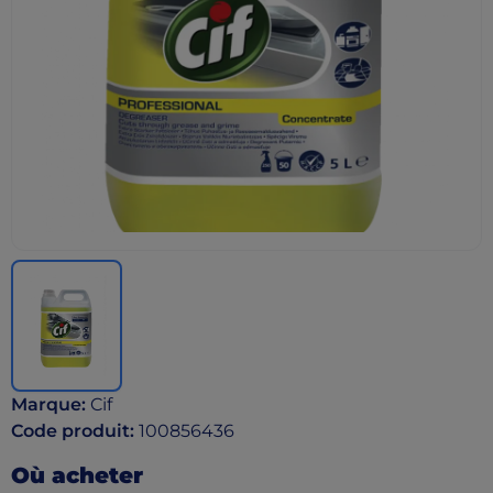
Marque
:
Cif
Code produit
:
100856436
Où acheter