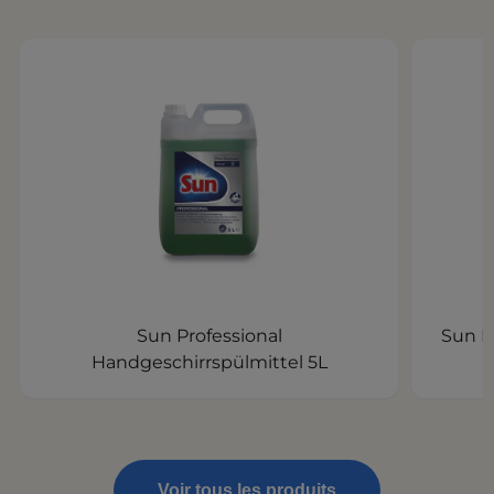
Sun Professional
Sun Pr
Handgeschirrspülmittel 5L
Voir tous les produits