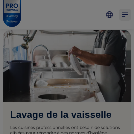
Skip to main content
Skip to navigation
Skip to footer
Pro Formula
Open 
Lavage de la vaisselle
Les cuisines professionnelles ont besoin de solutions
ciblées pour répondre à des normes d’hygiène