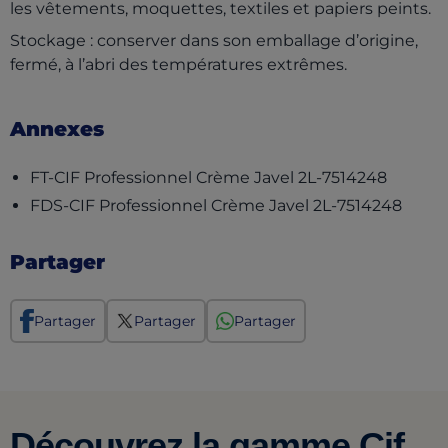
les vêtements, moquettes, textiles et papiers peints.
Stockage : conserver dans son emballage d’origine,
fermé, à l’abri des températures extrêmes.
Annexes
(opens 
FT-CIF Professionnel Crème Javel 2L-7514248
(open
FDS-CIF Professionnel Crème Javel 2L-7514248
Partager
Partager
Partager
Partager
Découvrez la gamme Cif