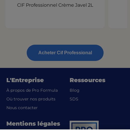
CIF Professionnel Crème Javel 2L
d
Acheter Cif Professional
L'Entreprise
Ressources
À propos de Pro Formula
Blog
(opens in a new tab)
Où trouver nos produits
SDS
Nous contacter
Mentions légales