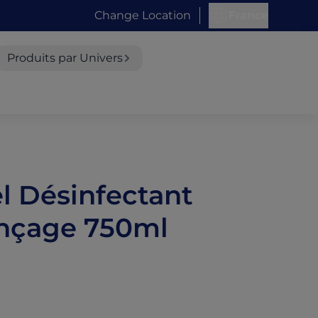
Change Location
France
Produits par Univers
el Désinfectant
inçage 750ml