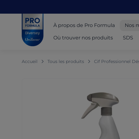
Skip to main content
Skip to navigation
Skip to footer
Pro Formula
À propos de Pro Formula
Nos 
Où trouver nos produits
SDS
Accueil
Tous les produits
Cif Professionnel Dé