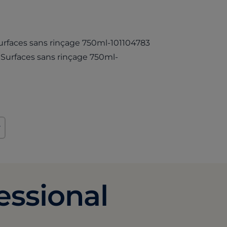
(opens in a new ta
Surfaces sans rinçage 750ml-101104783
 Surfaces sans rinçage 750ml-
r
essional