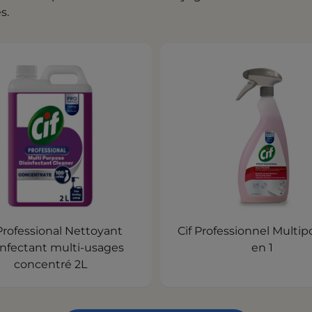
s.
 Professional Nettoyant
Cif Professionnel Multipower 4
nfectant multi-usages
en 1
concentré 2L