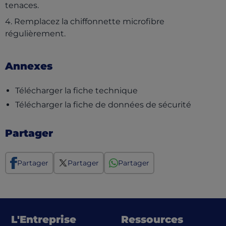
tenaces.
4. Remplacez la chiffonnette microfibre
régulièrement.
Annexes
(opens in a new tab)
Télécharger la fiche technique
(opens i
Télécharger la fiche de données de sécurité
Partager
Partager
Partager
Partager
L'Entreprise
Ressources