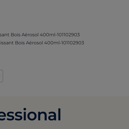
(opens in a new tab)
ssant Bois Aérosol 400ml-101102903
(opens in a new tab
lissant Bois Aérosol 400ml-101102903
r
essional