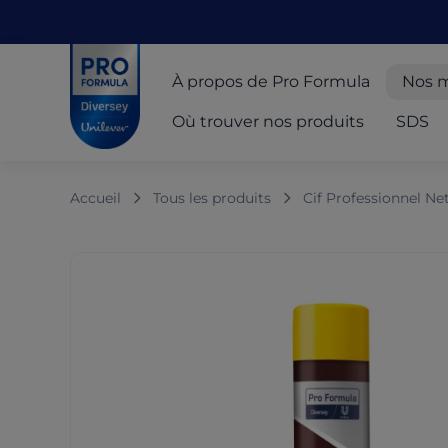
Skip to main content
Skip to navigation
Skip to footer
Pro Formula
À propos de Pro Formula
Nos 
Où trouver nos produits
SDS
Accueil
Tous les produits
Cif Professionnel Ne