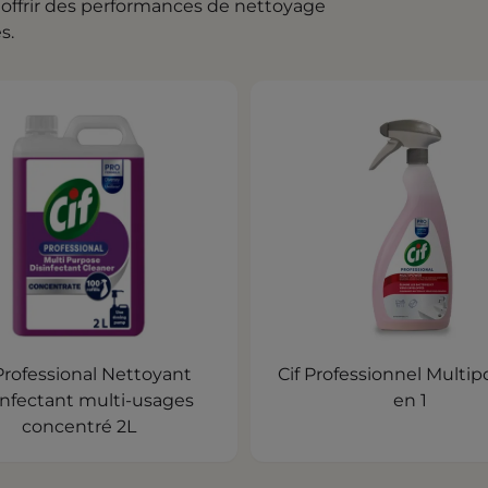
 offrir des performances de nettoyage
s.
 Professional Nettoyant
Cif Professionnel Multipower 4
nfectant multi-usages
en 1
concentré 2L