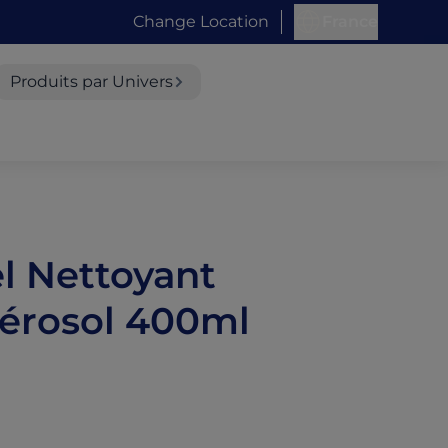
Change Location
France
Produits par Univers
el Nettoyant
Aérosol 400ml