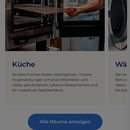
Küche
Wäs
Saubere Küchen laufen reibungsloser. Unsere
Der erst
Hygienelösungen schützen Mitarbeiter und
Bettwäsc
Gäste, gewährleisten Lebensmittelsicherheit und
Wäschere
ein makelloses Speiseerlebnis.
bei jede
Alle Räume anzeigen