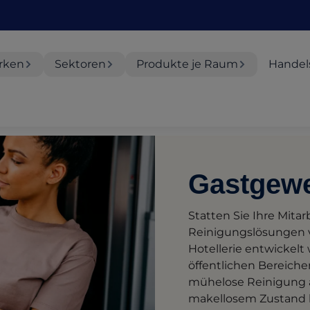
rken
Sektoren
Produkte je Raum
Handel
Gastgew
Statten Sie Ihre Mitar
Reinigungslösungen vo
Hotellerie entwickelt
öffentlichen Bereiche
mühelose Reinigung 
makellosem Zustand h