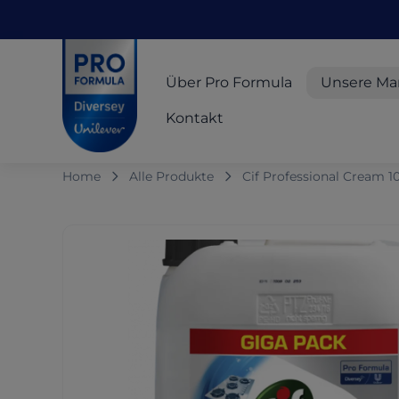
Skip to main content
Skip to navigation
Skip to footer
Pro Formula
Über Pro Formula
Unsere Ma
Kontakt
Home
Alle Produkte
Cif Professional Cream 1