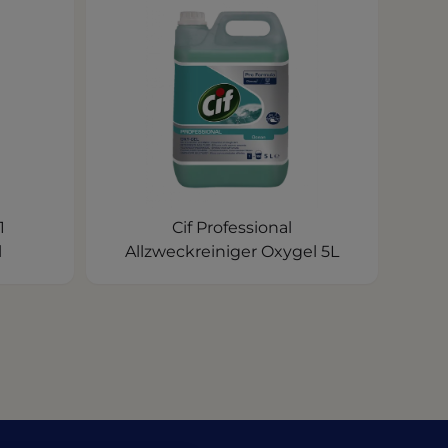
1
Cif Professional
l
Allzweckreiniger Oxygel 5L