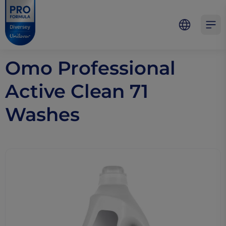
Skip to main content
Skip to navigation
Skip to footer
Pro Formula
Open 
Omo Professional
Active Clean 71
Washes