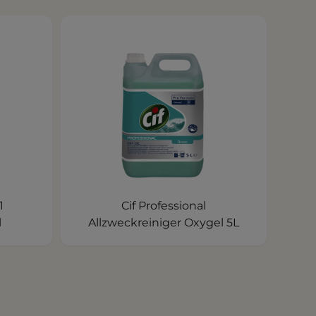
1
Cif Professional
l
Allzweckreiniger Oxygel 5L