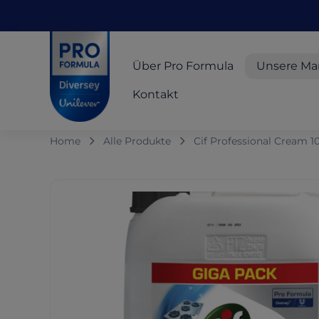
Skip to main content
Skip to navigation
Skip to footer
Pro Formula
Über Pro Formula
Unsere Ma
Kontakt
Home
Alle Produkte
Cif Professional Cream 1