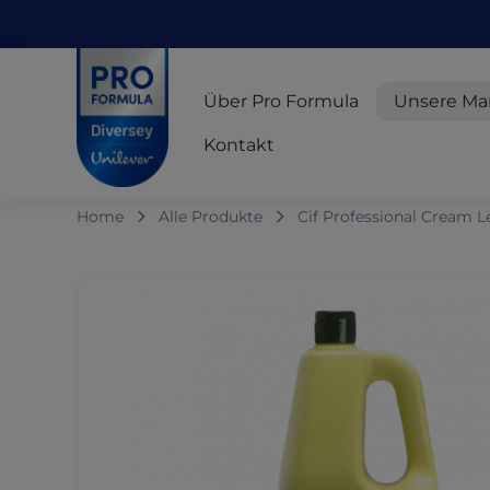
Skip to main content
Skip to navigation
Skip to footer
Pro Formula
Über Pro Formula
Unsere Ma
Kontakt
Home
Alle Produkte
Cif Professional Cream 