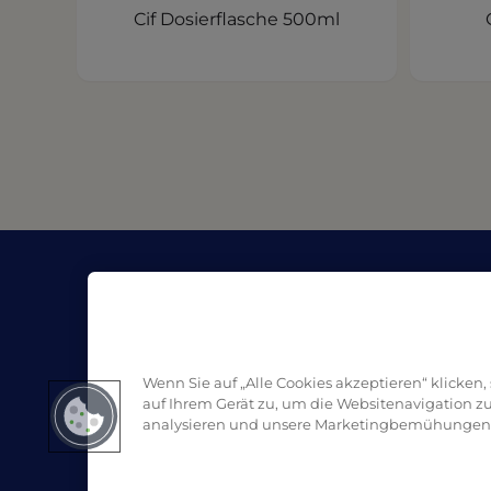
Cif Dosierflasche 500ml
Unternehmen
Ress
Über Pro Formula
Blog
Handelspartner | Kaufen
Sicher
Kontakt
Wenn Sie auf „Alle Cookies akzeptieren“ klicken
auf Ihrem Gerät zu, um die Websitenavigation z
analysieren und unsere Marketingbemühungen 