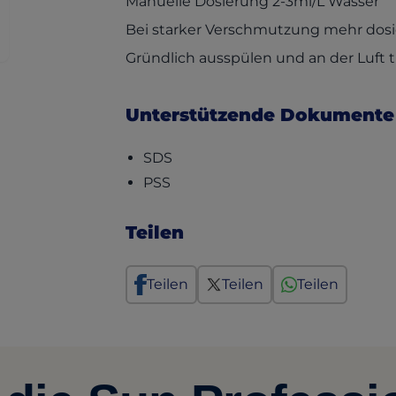
Manuelle Dosierung 2-3ml/L Wasser
Bei starker Verschmutzung mehr dos
Gründlich ausspülen und an der Luft 
Unterstützende Dokumente
(opens in a new tab)
SDS
(opens in a new tab)
PSS
Teilen
Teilen
Teilen
Teilen