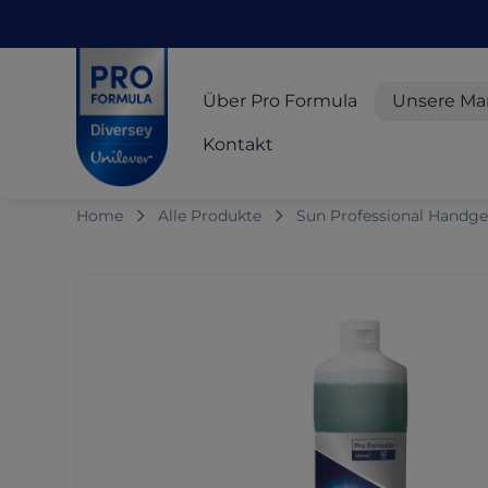
Skip to main content
Skip to navigation
Skip to footer
Pro Formula
Über Pro Formula
Unsere Ma
Kontakt
Home
Alle Produkte
Sun Professional Handges