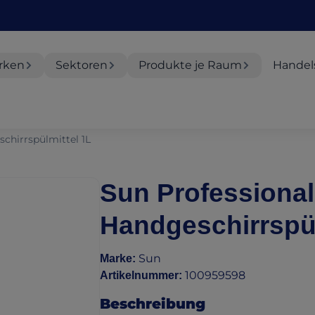
rken
Sektoren
Produkte je Raum
Handel
chirrspülmittel 1L
Sun Professional
Handgeschirrspül
Sun
Marke
:
100959598
Artikelnummer
:
Beschreibung