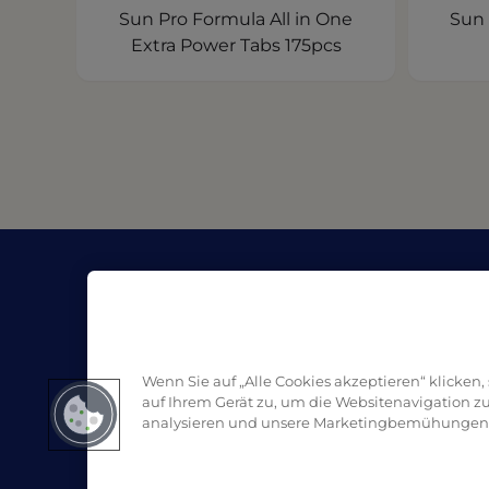
Sun Pro Formula All in One
Sun 
Extra Power Tabs 175pcs
Unternehmen
Ress
Über Pro Formula
Blog
Handelspartner | Kaufen
Sicher
Kontakt
Wenn Sie auf „Alle Cookies akzeptieren“ klicken
auf Ihrem Gerät zu, um die Websitenavigation z
analysieren und unsere Marketingbemühungen 