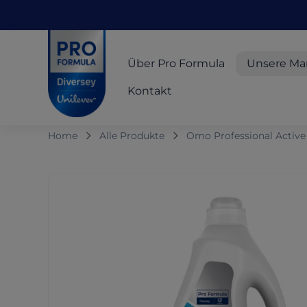
Skip to main content
Skip to navigation
Skip to footer
Pro Formula
Über Pro Formula
Unsere Ma
Kontakt
Home
Alle Produkte
Omo Professional Active