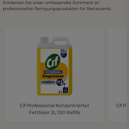
Entdecken Sie unser umfassendes Sortiment an
professionellen Reinigungsprodukten für Restaurants.
Cif Professional Konzentrierter
Cif P
Fettlöser 2L 100 Refills