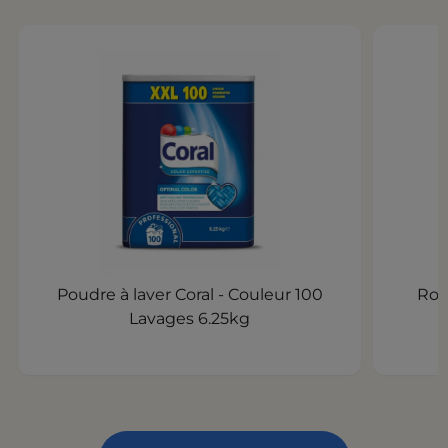
Poudre à laver Coral - Couleur 100
Rob
Lavages 6.25kg