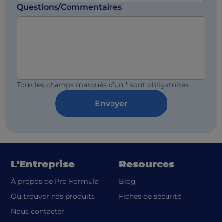
Questions/Commentaires
Tous les champs marqués d’un * sont obligatoires
Envoyer
L'Entreprise
Resources
À propos de Pro Formula
Blog
(opens in a
Où trouver nos produits
Fiches de sécurité
Nous contacter