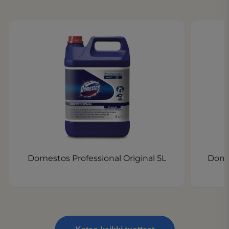
Domestos Professional Original 5L
Dome