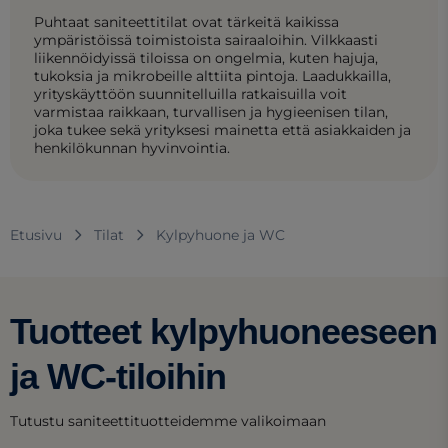
Puhtaat saniteettitilat ovat tärkeitä kaikissa
ympäristöissä toimistoista sairaaloihin. Vilkkaasti
liikennöidyissä tiloissa on ongelmia, kuten hajuja,
tukoksia ja mikrobeille alttiita pintoja. Laadukkailla,
yrityskäyttöön suunnitelluilla ratkaisuilla voit
varmistaa raikkaan, turvallisen ja hygieenisen tilan,
joka tukee sekä yrityksesi mainetta että asiakkaiden ja
henkilökunnan hyvinvointia.
Etusivu
Tilat
Kylpyhuone ja WC
Tuotteet kylpyhuoneeseen
ja WC-tiloihin
Tutustu saniteettituotteidemme valikoimaan